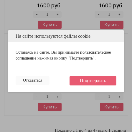
1600 руб.
1600 руб.
-
-
+
+
Купить
Купить
На сайте используются файлы cookie
Оставаясь на сайте, Вы принимаете
пользовательское
соглашение
нажимая кнопку "Подтвердить".
Комбинезон защитный
Комбинезон защитный
Дюспо (цвет серый),
Дюспо (цвет серый),
размер L
размер XL
Отказаться
Подтвердить
1600 руб.
1600 руб.
-
-
+
+
Купить
Купить
Показано с 1 по 4 из 4 (всего 1 страниц)