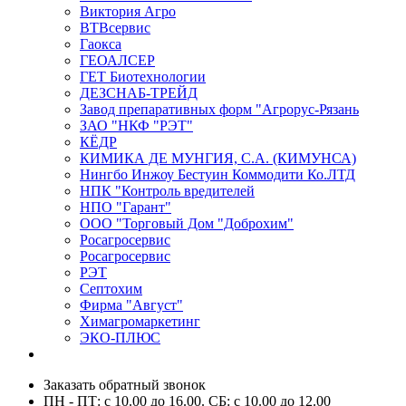
Виктория Агро
ВТВсервис
Гаокса
ГЕОАЛСЕР
ГЕТ Биотехнологии
ДЕЗСНАБ-ТРЕЙД
Завод препаративных форм "Агрорус-Рязань
ЗАО "НКФ "РЭТ"
КЁДР
КИМИКА ДЕ МУНГИЯ, С.А. (КИМУНСА)
Нингбо Инжоу Бестуин Коммодити Ко.ЛТД
НПК "Контроль вредителей
НПО "Гарант"
ООО "Торговый Дом "Доброхим"
Росагросервис
Росагросервис
РЭТ
Септохим
Фирма "Август"
Химагромаркетинг
ЭКО-ПЛЮС
Заказать обратный звонок
ПН - ПТ: с 10.00 до 16.00. СБ: с 10.00 до 12.00