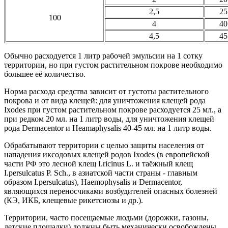
2,5
25
100
4
40
4,5
45
Обычно расходуется 1 литр рабочей эмульсии на 1 сотку
территории, но при густом растительном покрове необходимо
большее её количество.
Норма расхода средства зависит от густоты растительного
покрова и от вида клещей: для уничтожения клещей рода
Ixodes при густом растительном покрове расходуется 25 мл., а
при редком 20 мл. на 1 литр воды, для уничтожения клещей
рода Dermacentor и Heamaphysalis 40-45 мл. на 1 литр воды.
Обрабатывают территории с целью защиты населения от
нападения иксодовых клещей родов Ixodes (в европейской
части РФ это лесной клещ I.ricinus L. и таёжный клещ
I.persulcatus P. Sch., в азиатской части страны - главным
образом I.persulcatus), Haemophysalis и Dermacentor,
являющихся переносчиками возбудителей опасных болезней
(КЭ, ИКБ, клещевые рикетсиозы и др.).
Территории, часто посещаемые людьми (дорожки, газоны,
детские площадки) должны быть механически освобождены