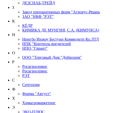
ДЕЗСНАБ-ТРЕЙД
З
Завод препаративных форм "Агрорус-Рязань
ЗАО "НКФ "РЭТ"
К
КЁДР
КИМИКА ДЕ МУНГИЯ, С.А. (КИМУНСА)
Н
Нингбо Инжоу Бестуин Коммодити Ко.ЛТД
НПК "Контроль вредителей
НПО "Гарант"
О
ООО "Торговый Дом "Доброхим"
Р
Росагросервис
Росагросервис
РЭТ
С
Септохим
Ф
Фирма "Август"
Х
Химагромаркетинг
Э
ЭКО-ПЛЮС