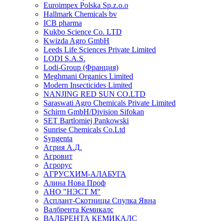
Euroimpex Polska Sp.z.o.o
Hallmark Chemicals bv
ICB pharma
Kukbo Science Co. LTD
Kwizda Agro GmbH
Leeds Life Sciences Private Limited
LODI S.A.S.
Lodi-Group (Франция)
Meghmani Organics Limited
Modern Insecticides Limited
NANJING RED SUN CO.LTD
Saraswati Agro Chemicals Private Limited
Schirm GmbH/Division Sifokan
SET Bartlomiej Pankowski
Sunrise Chemicals Co.Ltd
Syngenta
Агрия А.Д.
Агровит
Агрорус
АГРУСХИМ-АЛАБУГА
Алина Нова Проф
АНО "НЭСТ М"
Асплант-Скотницы Спулка Явна
Валбрента Кемикалс
ВАЛБРЕНТА КЕМИКАЛС