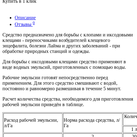
Купить в 1 клик
Описание
0
Отзывы
Средство предназначено для борьбы с клопами и иксодовыми
клещами - переносчиками возбудителей клещевого
энцефалита, болезни Лайма и других заболеваний - при
обработке природных станций и одежды.
Для борьбы с иксодовыми клещами средство применяют в
виде водных эмульсий, приготовленных с помощью воды.
Рабочие эмульсии готовят непосредственно перед
применением. Для этого средство смешивают с водой,
постоянно и равномерно размешивая в течение 5 минут.
Расчет количества средства, необходимого для приготовления
рабочей эмульсии приведён в таблице.
Колич
Расход рабочей эмульсии,
Норма расхода средства, л/
л/Га
Га
1 
2
20