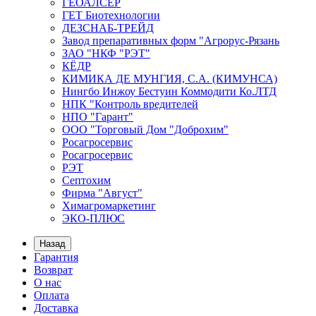
ГЕОАЛСЕР
ГЕТ Биотехнологии
ДЕЗСНАБ-ТРЕЙД
Завод препаративных форм "Агрорус-Рязань
ЗАО "НКФ "РЭТ"
КЁДР
КИМИКА ДЕ МУНГИЯ, С.А. (КИМУНСА)
Нингбо Инжоу Бестуин Коммодити Ко.ЛТД
НПК "Контроль вредителей
НПО "Гарант"
ООО "Торговый Дом "Доброхим"
Росагросервис
Росагросервис
РЭТ
Септохим
Фирма "Август"
Химагромаркетинг
ЭКО-ПЛЮС
Назад
Гарантия
Возврат
О нас
Оплата
Доставка