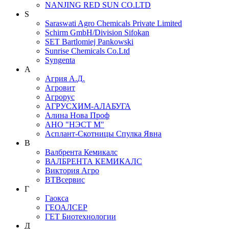
NANJING RED SUN CO.LTD
S
Saraswati Agro Chemicals Private Limited
Schirm GmbH/Division Sifokan
SET Bartlomiej Pankowski
Sunrise Chemicals Co.Ltd
Syngenta
А
Агрия А.Д.
Агровит
Агрорус
АГРУСХИМ-АЛАБУГА
Алина Нова Проф
АНО "НЭСТ М"
Асплант-Скотницы Спулка Явна
В
Валбрента Кемикалс
ВАЛБРЕНТА КЕМИКАЛС
Виктория Агро
ВТВсервис
Г
Гаокса
ГЕОАЛСЕР
ГЕТ Биотехнологии
Д