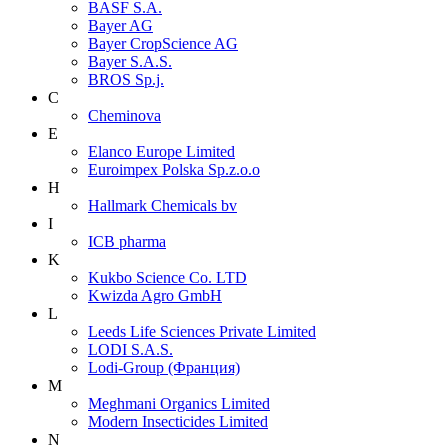
BASF S.A.
Bayer AG
Bayer CropScience AG
Bayer S.A.S.
BROS Sp.j.
C
Cheminova
E
Elanco Europe Limited
Euroimpex Polska Sp.z.o.o
H
Hallmark Chemicals bv
I
ICB pharma
K
Kukbo Science Co. LTD
Kwizda Agro GmbH
L
Leeds Life Sciences Private Limited
LODI S.A.S.
Lodi-Group (Франция)
M
Meghmani Organics Limited
Modern Insecticides Limited
N