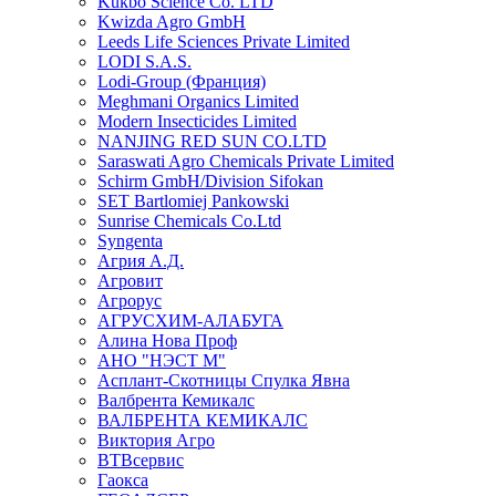
Kukbo Science Co. LTD
Kwizda Agro GmbH
Leeds Life Sciences Private Limited
LODI S.A.S.
Lodi-Group (Франция)
Meghmani Organics Limited
Modern Insecticides Limited
NANJING RED SUN CO.LTD
Saraswati Agro Chemicals Private Limited
Schirm GmbH/Division Sifokan
SET Bartlomiej Pankowski
Sunrise Chemicals Co.Ltd
Syngenta
Агрия А.Д.
Агровит
Агрорус
АГРУСХИМ-АЛАБУГА
Алина Нова Проф
АНО "НЭСТ М"
Асплант-Скотницы Спулка Явна
Валбрента Кемикалс
ВАЛБРЕНТА КЕМИКАЛС
Виктория Агро
ВТВсервис
Гаокса