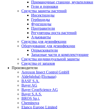
Приманочные станции, мультиловки
Гели и порошки
Средства защиты растений
Инсектициды
Гербициды
Фунгициды
Протравители
Регуляторы роста растений
Адьюванты
Средства для дезинфекции
Оборудование для дезинфекции
Опрыскиватели
Запасные части и комплектующие
Средства индивидуальной защиты
Средства от запахов
Производители
Aeroxon Insect Control GmbH
Aldefglobal (Польша)
BASF S.A.
Bayer AG
Bayer CropScience AG
Bayer S.A.S.
BROS Sp.j.
Cheminova
Elanco Europe Limited