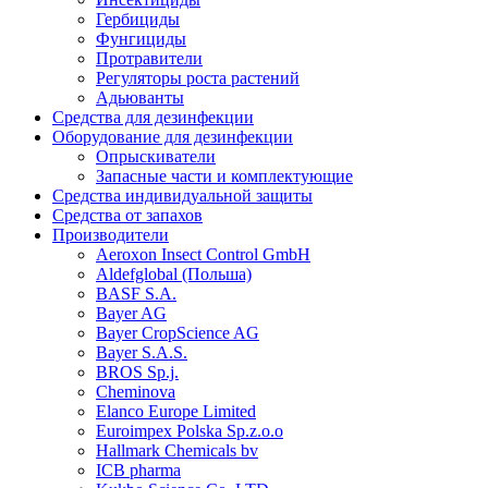
Гербициды
Фунгициды
Протравители
Регуляторы роста растений
Адьюванты
Средства для дезинфекции
Оборудование для дезинфекции
Опрыскиватели
Запасные части и комплектующие
Средства индивидуальной защиты
Средства от запахов
Производители
Aeroxon Insect Control GmbH
Aldefglobal (Польша)
BASF S.A.
Bayer AG
Bayer CropScience AG
Bayer S.A.S.
BROS Sp.j.
Cheminova
Elanco Europe Limited
Euroimpex Polska Sp.z.o.o
Hallmark Chemicals bv
ICB pharma